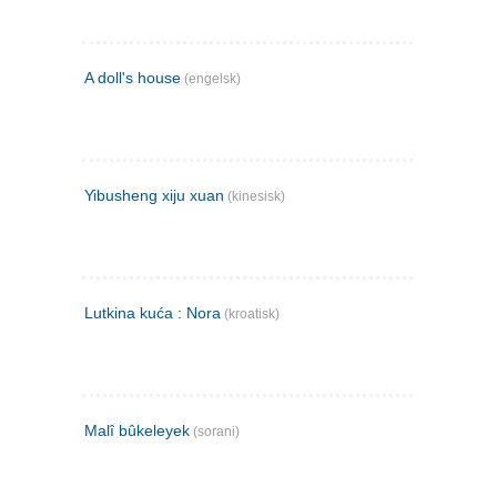
A doll's house
(engelsk)
Yibusheng xiju xuan
(kinesisk)
Lutkina kuća : Nora
(kroatisk)
Malî bûkeleyek
(sorani)