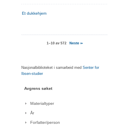
Et dukkehjem
Neste
1–10 av 572
>>
Nasjonalbiblioteket i samarbeid med
Senter for
Ibsen-studier
Avgrens søket
Materialtyper
År
Forfatter/person