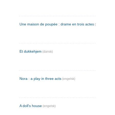
Une maison de poupée : drame en trois actes
(fransk)
Et dukkehjem
(dansk)
Nora : a play in three acts
(engelsk)
A doll's house
(engelsk)