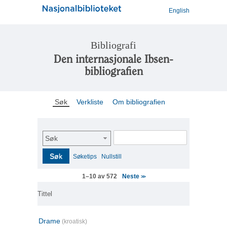
English
Bibliografi
Den internasjonale Ibsen-
bibliografien
Søk
Verkliste
Om bibliografien
Søk
Søk
Søketips
Nullstill
Neste
1–10 av 572
>>
Tittel
Drame
(kroatisk)