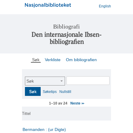
English
Bibliografi
Den internasjonale Ibsen-
bibliografien
Søk
Verkliste
Om bibliografien
Søk
Søk
Søketips
Nullstill
Neste
1–10 av 24
>>
Tittel
Bermanden : (ur Digte)