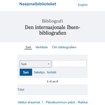
English
Bibliografi
Den internasjonale Ibsen-
bibliografien
Søk
Verkliste
Om bibliografien
Søk
Søk
Søketips
Nullstill
1–6 av 6
Tittel
Valitut draamat. I : Päiväkummun pidot ; Rakkauden kome