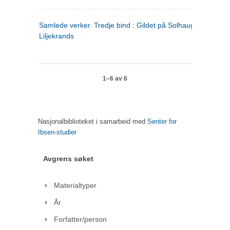
Samlede verker. Tredje bind : Gildet på Solhaug ; Olaf
Liljekrands
1–6 av 6
Nasjonalbiblioteket i samarbeid med
Senter for
Ibsen-studier
Avgrens søket
Materialtyper
År
Forfatter/person