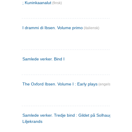
; Kuninkaanalut
(finsk)
I drammi di Ibsen. Volume primo
(italiensk)
Samlede verker. Bind I
The Oxford Ibsen. Volume I : Early plays
(engelsk)
Samlede verker. Tredje bind : Gildet på Solhaug ; Olaf
Liljekrands