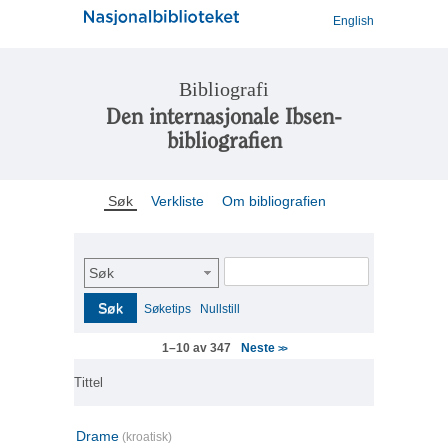
English
Bibliografi
Den internasjonale Ibsen-
bibliografien
Søk
Verkliste
Om bibliografien
Søk
Søk
Søketips
Nullstill
Neste
1–10 av 347
>>
Tittel
Drame
(kroatisk)