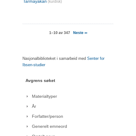
Tarmayakan
(kurdisk)
Neste
1–10 av 347
>>
Nasjonalbiblioteket i samarbeid med
Senter for
Ibsen-studier
Avgrens søket
Materialtyper
År
Forfatter/person
Generelt emneord