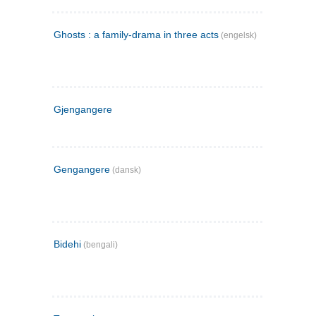
Ghosts : a family-drama in three acts
(engelsk)
Gjengangere
Gengangere
(dansk)
Bidehi
(bengali)