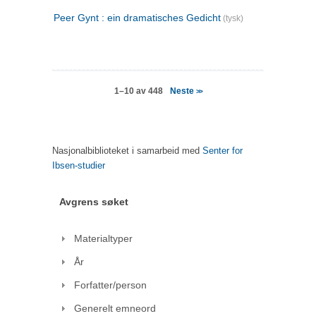
Peer Gynt : ein dramatisches Gedicht
(tysk)
Neste
1–10 av 448
>>
Nasjonalbiblioteket i samarbeid med
Senter for
Ibsen-studier
Avgrens søket
Materialtyper
År
Forfatter/person
Generelt emneord