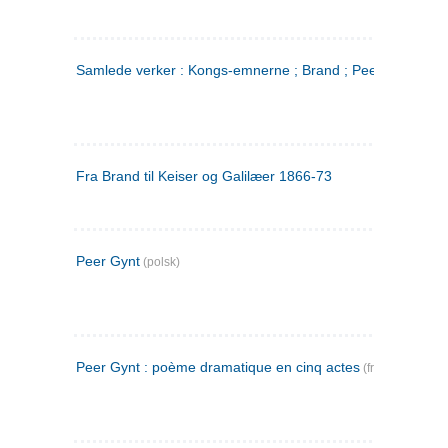
Samlede verker : Kongs-emnerne ; Brand ; Peer Gynt. 2
Fra Brand til Keiser og Galilæer 1866-73
Peer Gynt
(polsk)
Peer Gynt : poème dramatique en cinq actes
(fransk)