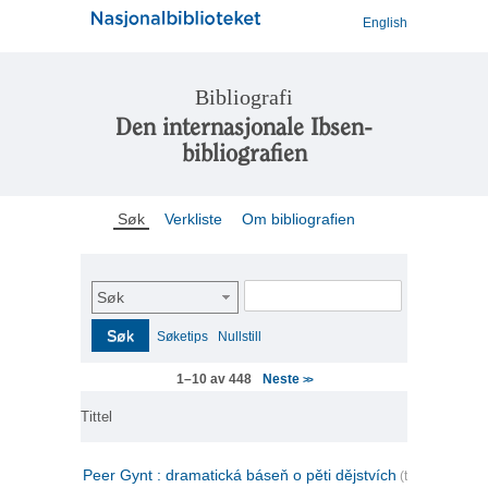
English
Bibliografi
Den internasjonale Ibsen-
bibliografien
Søk
Verkliste
Om bibliografien
Søk
Søk
Søketips
Nullstill
Neste
1–10 av 448
>>
Tittel
Peer Gynt : dramatická báseň o pěti dějstvích
(tsjekkisk)