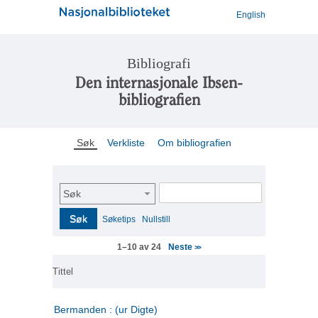
English
Bibliografi
Den internasjonale Ibsen-
bibliografien
Søk
Verkliste
Om bibliografien
Søk
Søk
Søketips
Nullstill
Neste
1–10 av 24
>>
Tittel
Bermanden : (ur Digte)