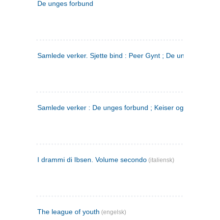
De unges forbund
Samlede verker. Sjette bind : Peer Gynt ; De unges Forbu
Samlede verker : De unges forbund ; Keiser og Galilæer. 3
I drammi di Ibsen. Volume secondo
(italiensk)
The league of youth
(engelsk)