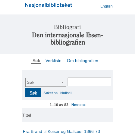
English
Bibliografi
Den internasjonale Ibsen-
bibliografien
Søk
Verkliste
Om bibliografien
Søk
Søk
Søketips
Nullstill
Neste
1–10 av 83
>>
Tittel
Fra Brand til Keiser og Galilæer 1866-73