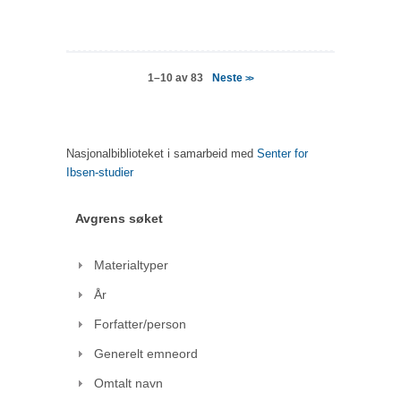
Neste
1–10 av 83
>>
Nasjonalbiblioteket i samarbeid med
Senter for
Ibsen-studier
Avgrens søket
Materialtyper
År
Forfatter/person
Generelt emneord
Omtalt navn