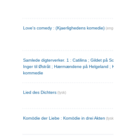
Love's comedy : (Kjaerlighedens komedie)
(engelsk)
Samlede digterverker. 1 : Catilina ; Gildet på Solhaug ; Fru
Inger til Østråt ; Hærmændene på Helgeland ; Kjærlighede
kommedie
Lied des Dichters
(tysk)
Komödie der Liebe : Komödie in drei Akten
(tysk)