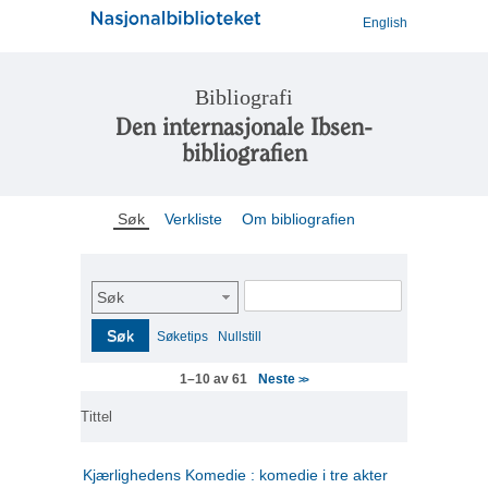
English
Bibliografi
Den internasjonale Ibsen-
bibliografien
Søk
Verkliste
Om bibliografien
Søk
Søk
Søketips
Nullstill
Neste
1–10 av 61
>>
Tittel
Kjærlighedens Komedie : komedie i tre akter