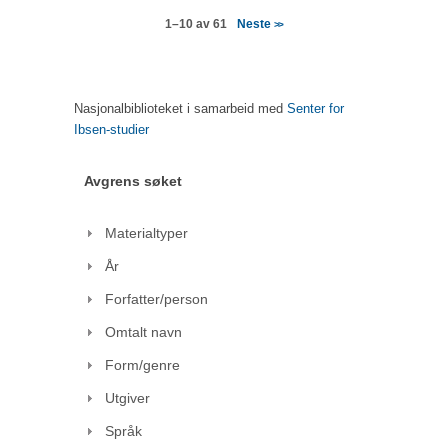
Neste
1–10 av 61
>>
Nasjonalbiblioteket i samarbeid med
Senter for
Ibsen-studier
Avgrens søket
Materialtyper
År
Forfatter/person
Omtalt navn
Form/genre
Utgiver
Språk