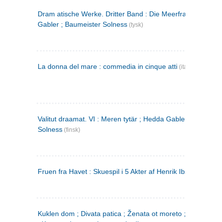
Dram atische Werke. Dritter Band : Die Meerfrau ; Hedda
Gabler ; Baumeister Solness
(tysk)
La donna del mare : commedia in cinque atti
(italiensk)
Valitut draamat. VI : Meren tytär ; Hedda Gabler ; Rakentaj
Solness
(finsk)
Fruen fra Havet : Skuespil i 5 Akter af Henrik Ibsen
Kuklen dom ; Divata patica ; Ženata ot moreto ; Malkijat Ejo