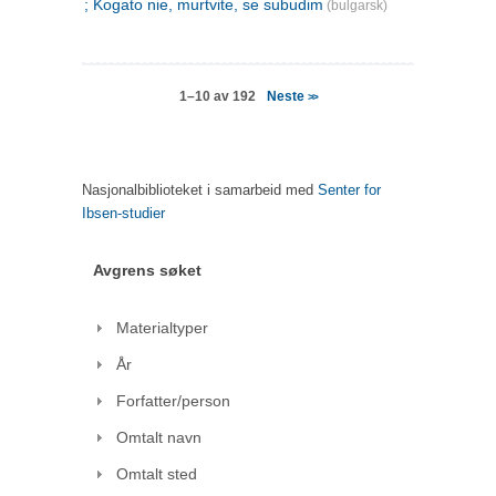
; Kogato nie, murtvite, se subudim
(bulgarsk)
Neste
1–10 av 192
>>
Nasjonalbiblioteket i samarbeid med
Senter for
Ibsen-studier
Avgrens søket
Materialtyper
År
Forfatter/person
Omtalt navn
Omtalt sted