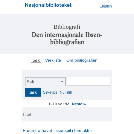
English
Bibliografi
Den internasjonale Ibsen-
bibliografien
Søk
Verkliste
Om bibliografien
Søk
Søk
Søketips
Nullstill
Neste
1–10 av 192
>>
Tittel
Fruen fra havet : skuespil i fem akter