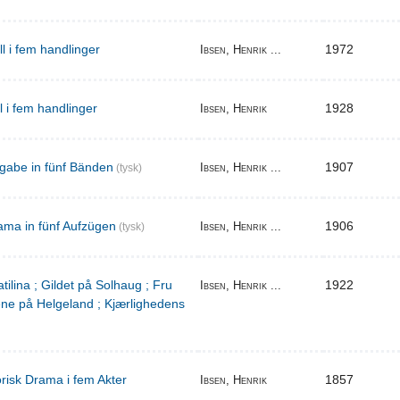
ill i fem handlinger
1972
Ibsen, Henrik ...
il i fem handlinger
1928
Ibsen, Henrik
gabe in fünf Bänden
1907
Ibsen, Henrik ...
(tysk)
ama in fünf Aufzügen
1906
Ibsen, Henrik ...
(tysk)
tilina ; Gildet på Solhaug ; Fru
1922
Ibsen, Henrik ...
ene på Helgeland ; Kjærlighedens
torisk Drama i fem Akter
1857
Ibsen, Henrik