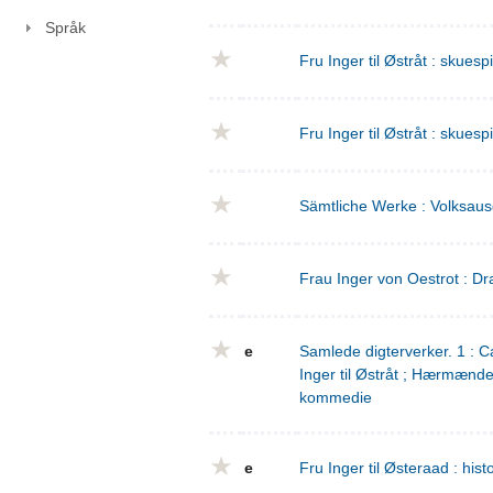
Språk
Fru Inger til Østråt : skuesp
Fru Inger til Østråt : skuesp
Sämtliche Werke : Volksaus
Frau Inger von Oestrot : Dr
e
Samlede digterverker. 1 : Ca
Inger til Østråt ; Hærmænd
kommedie
e
Fru Inger til Østeraad : his