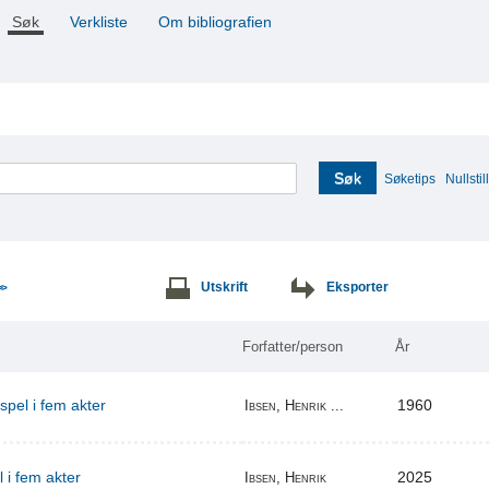
Søk
Verkliste
Om bibliografien
Søk
Søketips
Nullstill
Utskrift
Eksporter
>>
Forfatter/person
År
espel i fem akter
1960
Ibsen, Henrik ...
l i fem akter
2025
Ibsen, Henrik