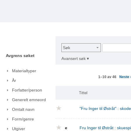
Søk
Avgrens søket
Avansert søk ▾
Materialtyper
Neste
1–10 av 46
År
Forfatter/person
Tittel
Generelt emneord
"Fru Inger til Østråt" : skod
Omtalt navn
Form/genre
e
Fru Inger til Østråt : skuespi
Utgiver