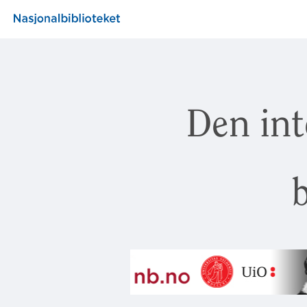
Den int
b