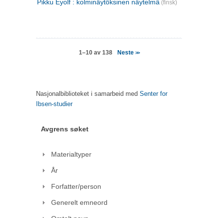
Pikku Eyolf : kolminäytöksinen näytelmä
(finsk)
Neste
1–10 av 138
>>
Nasjonalbiblioteket i samarbeid med
Senter for
Ibsen-studier
Avgrens søket
Materialtyper
År
Forfatter/person
Generelt emneord