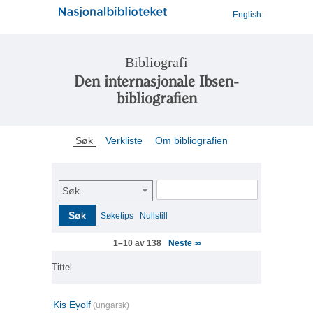
English
Bibliografi
Den internasjonale Ibsen-
bibliografien
Søk
Verkliste
Om bibliografien
Søk
Søk
Søketips
Nullstill
Neste
1–10 av 138
>>
Tittel
Kis Eyolf
(ungarsk)