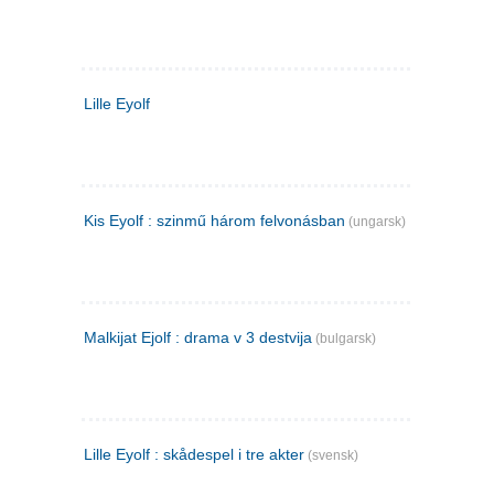
Lille Eyolf
Kis Eyolf : szinmű három felvonásban
(ungarsk)
Malkijat Ejolf : drama v 3 destvija
(bulgarsk)
Lille Eyolf : skådespel i tre akter
(svensk)