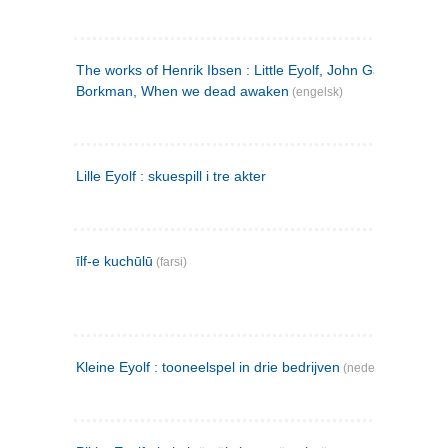
The works of Henrik Ibsen : Little Eyolf, John Gabriel
Borkman, When we dead awaken
(engelsk)
Lille Eyolf : skuespill i tre akter
īlf-e kuchūlū
(farsi)
Kleine Eyolf : tooneelspel in drie bedrijven
(nederlandsk)