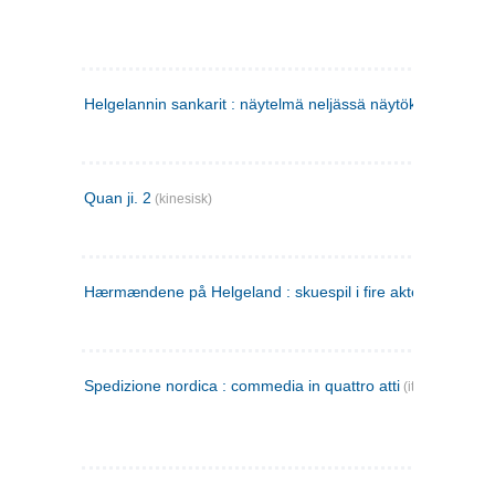
Helgelannin sankarit : näytelmä neljässä näytöksessä
(finsk
Quan ji. 2
(kinesisk)
Hærmændene på Helgeland : skuespil i fire akter
Spedizione nordica : commedia in quattro atti
(italiensk)