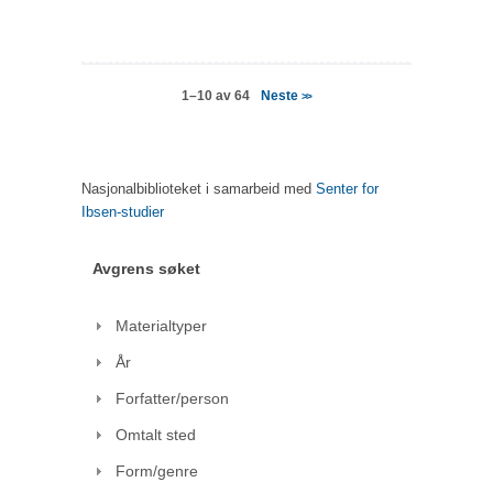
Neste
1–10 av 64
>>
Nasjonalbiblioteket i samarbeid med
Senter for
Ibsen-studier
Avgrens søket
Materialtyper
År
Forfatter/person
Omtalt sted
Form/genre