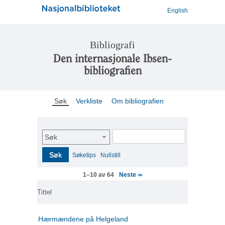
English
Bibliografi
Den internasjonale Ibsen-
bibliografien
Søk
Verkliste
Om bibliografien
Søk
Søk
Søketips
Nullstill
Neste
1–10 av 64
>>
Tittel
Hærmændene på Helgeland