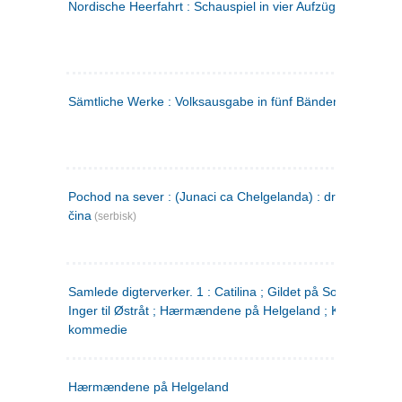
Nordische Heerfahrt : Schauspiel in vier Aufzügen
(tysk)
Sämtliche Werke : Volksausgabe in fünf Bänden
(tysk)
Pochod na sever : (Junaci ca Chelgelanda) : drama u četiri
čina
(serbisk)
Samlede digterverker. 1 : Catilina ; Gildet på Solhaug ; Fru
Inger til Østråt ; Hærmændene på Helgeland ; Kjærlighede
kommedie
Hærmændene på Helgeland