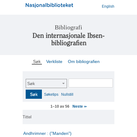
English
Bibliografi
Den internasjonale Ibsen-
bibliografien
Søk
Verkliste
Om bibliografien
Søk
Søk
Søketips
Nullstill
Neste
1–10 av 56
>>
Tittel
Andhrimner : ("Manden")