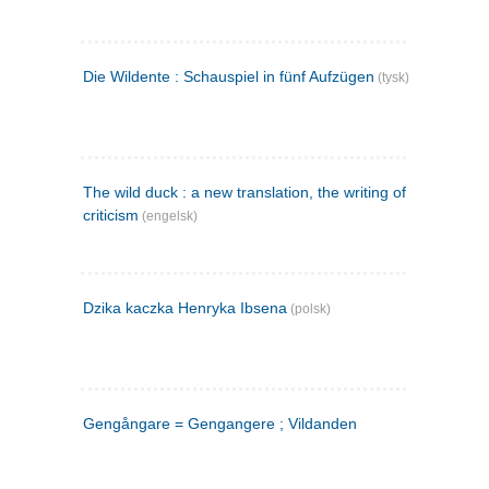
Die Wildente : Schauspiel in fünf Aufzügen
(tysk)
The wild duck : a new translation, the writing of the play,
criticism
(engelsk)
Dzika kaczka Henryka Ibsena
(polsk)
Gengångare = Gengangere ; Vildanden