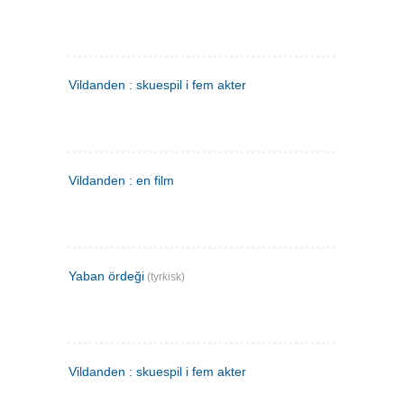
Vildanden : skuespil i fem akter
Vildanden : en film
Yaban ördeği
(tyrkisk)
Vildanden : skuespil i fem akter