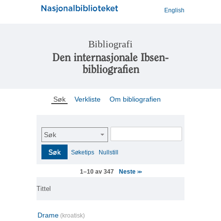
English
Bibliografi
Den internasjonale Ibsen-
bibliografien
Søk
Verkliste
Om bibliografien
Søk
Søk
Søketips
Nullstill
Neste
1–10 av 347
>>
Tittel
Drame
(kroatisk)