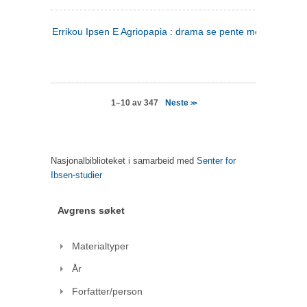
Errikou Ipsen E Agriopapia : drama se pente mere
(gresk)
Neste
1–10 av 347
>>
Nasjonalbiblioteket i samarbeid med
Senter for
Ibsen-studier
Avgrens søket
Materialtyper
År
Forfatter/person