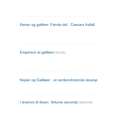
Keiser og galileer. Første del : Caesars frafall
Empereur et galiléen
(fransk)
Kejser og Galilæer : et verdenshistorisk skuespil
I drammi di Ibsen. Volume secondo
(italiensk)