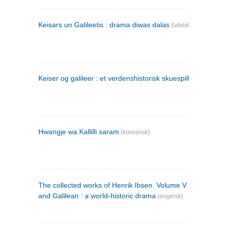
Keisars un Galileetis : drama diwas dalas
(latvisk)
Keiser og galileer : et verdenshistorisk skuespill (1873)
Hwangje wa Kallilli saram
(koreansk)
The collected works of Henrik Ibsen. Volume V : Emperor
and Galilean : a world-historic drama
(engelsk)