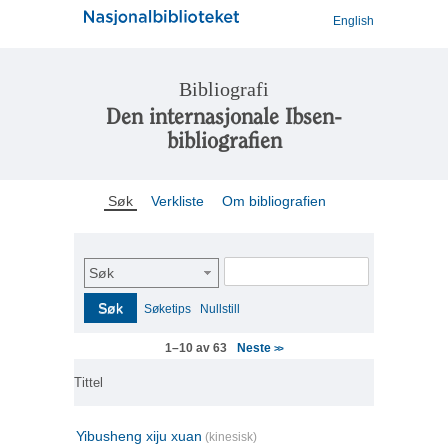
English
Bibliografi
Den internasjonale Ibsen-
bibliografien
Søk
Verkliste
Om bibliografien
Søk
Søk
Søketips
Nullstill
Neste
1–10 av 63
>>
Tittel
Yibusheng xiju xuan
(kinesisk)