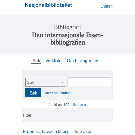
English
Bibliografi
Den internasjonale Ibsen-
bibliografien
Søk
Verkliste
Om bibliografien
Søk
Søk
Søketips
Nullstill
Neste
1–10 av 192
>>
Tittel
Fruen fra havet : skuespil i fem akter