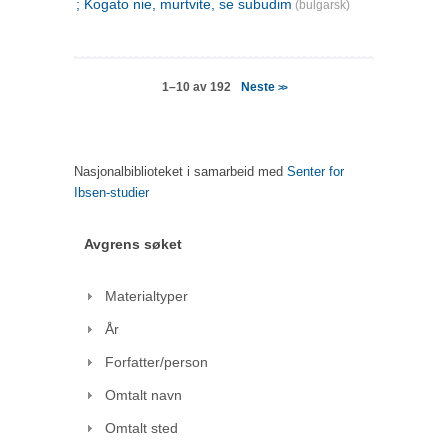
; Kogato nie, murtvite, se subudim
(bulgarsk)
Neste
1–10 av 192
>>
Nasjonalbiblioteket i samarbeid med
Senter for
Ibsen-studier
Avgrens søket
Materialtyper
År
Forfatter/person
Omtalt navn
Omtalt sted