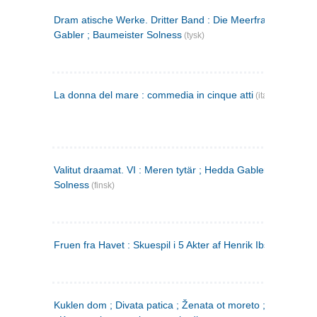
Dram atische Werke. Dritter Band : Die Meerfrau ; Hedda
Gabler ; Baumeister Solness
(tysk)
La donna del mare : commedia in cinque atti
(italiensk)
Valitut draamat. VI : Meren tytär ; Hedda Gabler ; Rakentaj
Solness
(finsk)
Fruen fra Havet : Skuespil i 5 Akter af Henrik Ibsen
Kuklen dom ; Divata patica ; Ženata ot moreto ; Malkijat Ejo