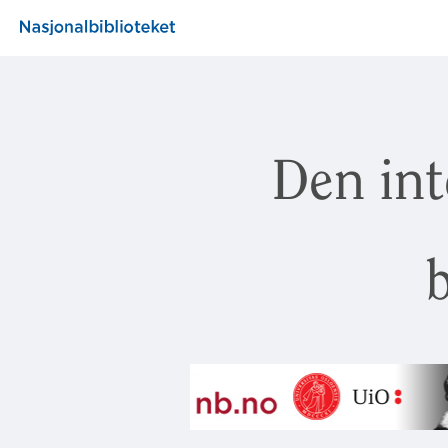
Den int
b