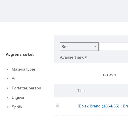
Søk
Avgrens søket
Avansert søk ▾
Materialtyper
1–1 av 1
År
Forfatter/person
Tittel
Utgiver
[Episk Brand (1864/65) ; Br
Språk