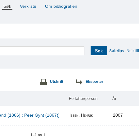
Søk
Verkliste
Om bibliografien
Søk
Søketips
Nullstill
Utskrift
Eksporter
Forfatter/person
År
and (1866) ; Peer Gynt (1867)]
2007
Ibsen, Henrik
1–1 av 1