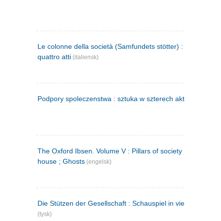
Le colonne della società (Samfundets stötter) : commedia 
quattro atti
(italiensk)
Podpory spoleczenstwa : sztuka w szterech aktach
(polsk)
The Oxford Ibsen. Volume V : Pillars of society ; A doll's
house ; Ghosts
(engelsk)
Die Stützen der Gesellschaft : Schauspiel in vier Aufzügen
(tysk)