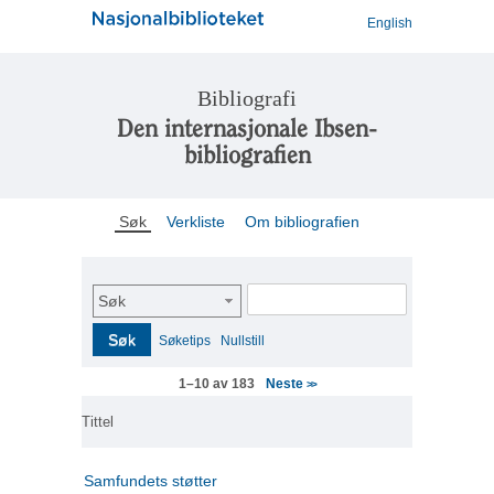
English
Bibliografi
Den internasjonale Ibsen-
bibliografien
Søk
Verkliste
Om bibliografien
Søk
Søk
Søketips
Nullstill
Neste
1–10 av 183
>>
Tittel
Samfundets støtter