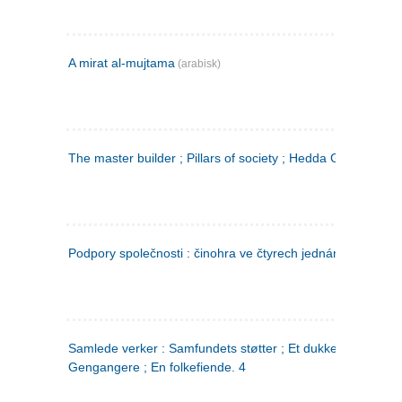
A mirat al-mujtama
(arabisk)
The master builder ; Pillars of society ; Hedda Gabler
Podpory společnosti : činohra ve čtyrech jednáních
(tsjekkis
Samlede verker : Samfundets støtter ; Et dukkehjem ;
Gengangere ; En folkefiende. 4