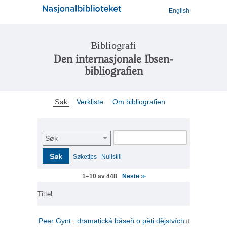
English
Bibliografi
Den internasjonale Ibsen-
bibliografien
Søk
Verkliste
Om bibliografien
Søk
Søk
Søketips
Nullstill
Neste
1–10 av 448
>>
Tittel
Peer Gynt : dramatická báseň o pěti dějstvích
(tsjekkisk)