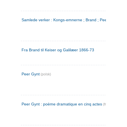
Samlede verker : Kongs-emnerne ; Brand ; Peer Gynt. 2
Fra Brand til Keiser og Galilæer 1866-73
Peer Gynt
(polsk)
Peer Gynt : poème dramatique en cinq actes
(fransk)