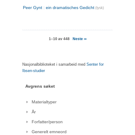
Peer Gynt : ein dramatisches Gedicht
(tysk)
Neste
1–10 av 448
>>
Nasjonalbiblioteket i samarbeid med
Senter for
Ibsen-studier
Avgrens søket
Materialtyper
År
Forfatter/person
Generelt emneord