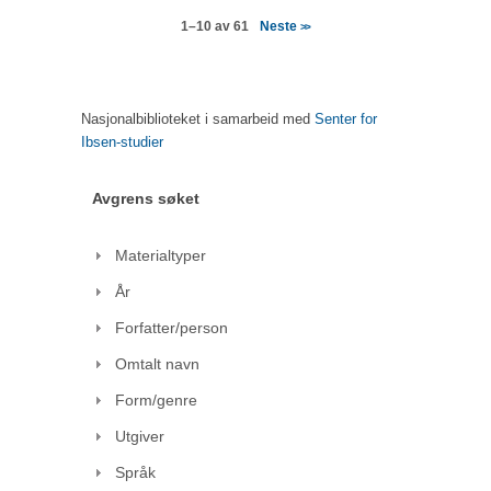
Neste
1–10 av 61
>>
Nasjonalbiblioteket i samarbeid med
Senter for
Ibsen-studier
Avgrens søket
Materialtyper
År
Forfatter/person
Omtalt navn
Form/genre
Utgiver
Språk