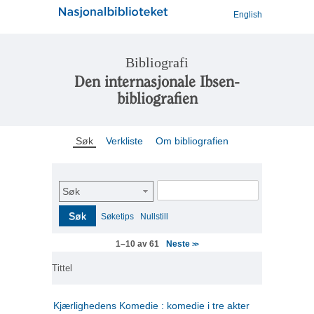
English
Bibliografi
Den internasjonale Ibsen-
bibliografien
Søk
Verkliste
Om bibliografien
Søk
Søk
Søketips
Nullstill
Neste
1–10 av 61
>>
Tittel
Kjærlighedens Komedie : komedie i tre akter