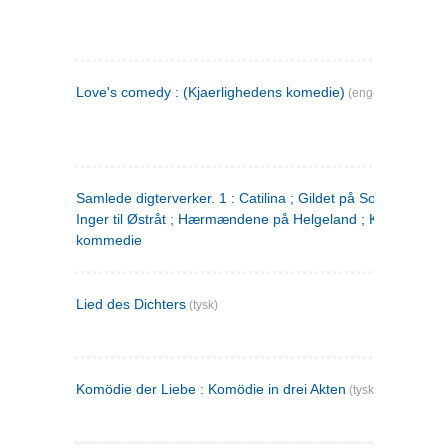
Love's comedy : (Kjaerlighedens komedie)
(engelsk)
Samlede digterverker. 1 : Catilina ; Gildet på Solhaug ; Fru
Inger til Østråt ; Hærmændene på Helgeland ; Kjærlighede
kommedie
Lied des Dichters
(tysk)
Komödie der Liebe : Komödie in drei Akten
(tysk)