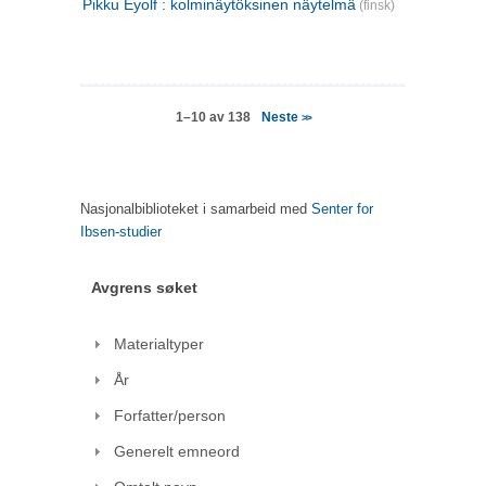
Pikku Eyolf : kolminäytöksinen näytelmä
(finsk)
Neste
1–10 av 138
>>
Nasjonalbiblioteket i samarbeid med
Senter for
Ibsen-studier
Avgrens søket
Materialtyper
År
Forfatter/person
Generelt emneord