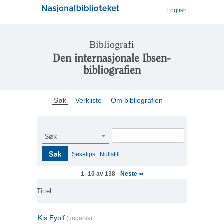
English
Bibliografi
Den internasjonale Ibsen-
bibliografien
Søk
Verkliste
Om bibliografien
Søk
Søk
Søketips
Nullstill
Neste
1–10 av 138
>>
Tittel
Kis Eyolf
(ungarsk)