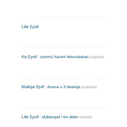
Lille Eyolf
Kis Eyolf : szinmű három felvonásban
(ungarsk)
Malkijat Ejolf : drama v 3 destvija
(bulgarsk)
Lille Eyolf : skådespel i tre akter
(svensk)