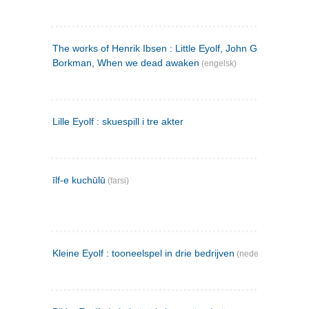
The works of Henrik Ibsen : Little Eyolf, John Gabriel
Borkman, When we dead awaken
(engelsk)
Lille Eyolf : skuespill i tre akter
īlf-e kuchūlū
(farsi)
Kleine Eyolf : tooneelspel in drie bedrijven
(nederlandsk)