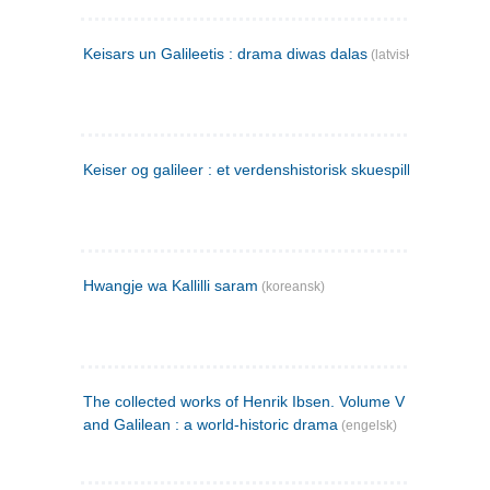
Keisars un Galileetis : drama diwas dalas
(latvisk)
Keiser og galileer : et verdenshistorisk skuespill (1873)
Hwangje wa Kallilli saram
(koreansk)
The collected works of Henrik Ibsen. Volume V : Emperor
and Galilean : a world-historic drama
(engelsk)