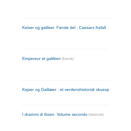
Keiser og galileer. Første del : Caesars frafall
Empereur et galiléen
(fransk)
Kejser og Galilæer : et verdenshistorisk skuespil
I drammi di Ibsen. Volume secondo
(italiensk)