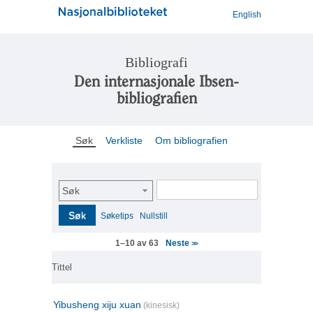
English
Bibliografi
Den internasjonale Ibsen-
bibliografien
Søk
Verkliste
Om bibliografien
Søk
Søk
Søketips
Nullstill
Neste
1–10 av 63
>>
Tittel
Yibusheng xiju xuan
(kinesisk)