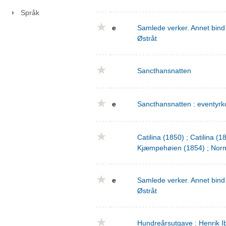
Språk
e
Samlede verker. Annet bind 
Østråt
Sancthansnatten
e
Sancthansnatten : eventyrko
Catilina (1850) ; Catilina (
Kjæmpehøien (1854) ; Norm
e
Samlede verker. Annet bind 
Østråt
Hundreårsutgave : Henrik I