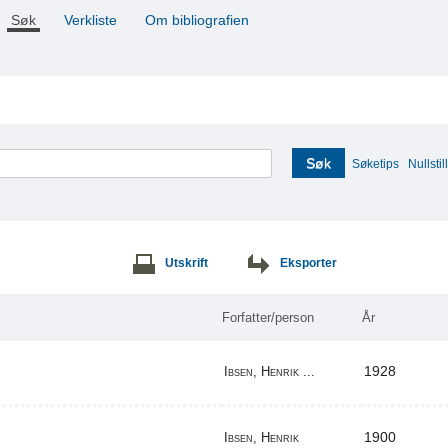
Søk
Verkliste
Om bibliografien
Søk
Søketips
Nullstill
Utskrift
Eksporter
Forfatter/person
År
1928
Ibsen, Henrik ...
1900
Ibsen, Henrik