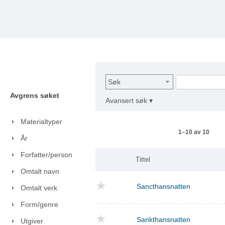
Søk
Avgrens søket
Avansert søk ▾
Materialtyper
1–10 av 10
År
Forfatter/person
Tittel
Omtalt navn
Sancthansnatten
Omtalt verk
Form/genre
Sankthansnatten
Utgiver