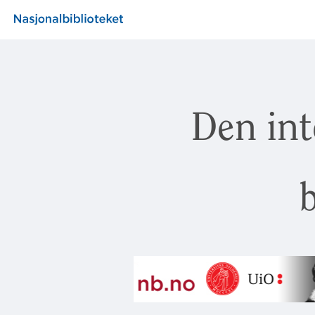
Den int
b