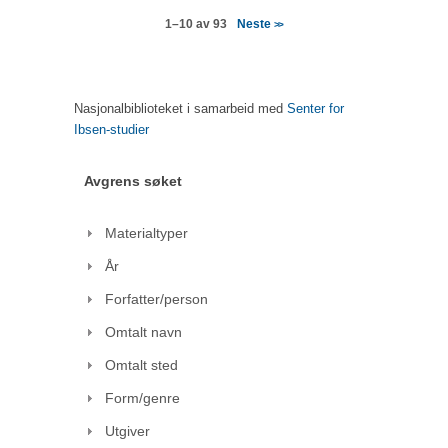
Neste
1–10 av 93
>>
Nasjonalbiblioteket i samarbeid med
Senter for
Ibsen-studier
Avgrens søket
Materialtyper
År
Forfatter/person
Omtalt navn
Omtalt sted
Form/genre
Utgiver