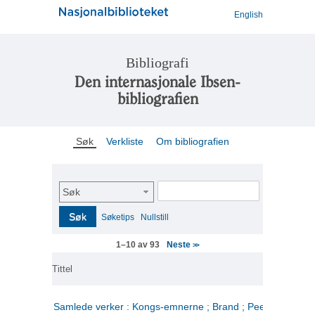
English
Bibliografi
Den internasjonale Ibsen-
bibliografien
Søk
Verkliste
Om bibliografien
Søk
Søk
Søketips
Nullstill
Neste
1–10 av 93
>>
Tittel
Samlede verker : Kongs-emnerne ; Brand ; Peer Gynt. 2