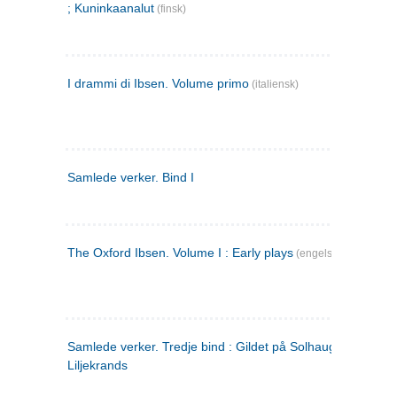
; Kuninkaanalut
(finsk)
I drammi di Ibsen. Volume primo
(italiensk)
Samlede verker. Bind I
The Oxford Ibsen. Volume I : Early plays
(engelsk)
Samlede verker. Tredje bind : Gildet på Solhaug ; Olaf
Liljekrands