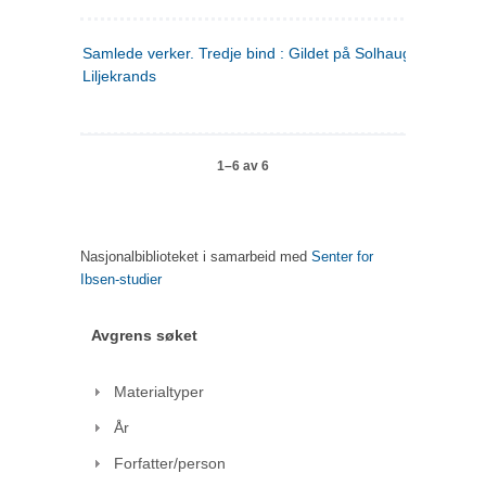
Samlede verker. Tredje bind : Gildet på Solhaug ; Olaf
Liljekrands
1–6 av 6
Nasjonalbiblioteket i samarbeid med
Senter for
Ibsen-studier
Avgrens søket
Materialtyper
År
Forfatter/person