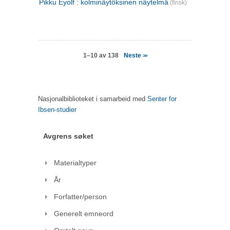
Pikku Eyolf : kolminäytöksinen näytelmä
(finsk)
Neste
1–10 av 138
>>
Nasjonalbiblioteket i samarbeid med
Senter for
Ibsen-studier
Avgrens søket
Materialtyper
År
Forfatter/person
Generelt emneord