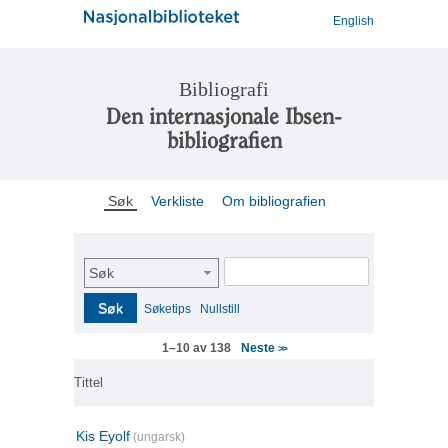
English
Bibliografi
Den internasjonale Ibsen-
bibliografien
Søk
Verkliste
Om bibliografien
Søk
Søk
Søketips
Nullstill
Neste
1–10 av 138
>>
Tittel
Kis Eyolf
(ungarsk)