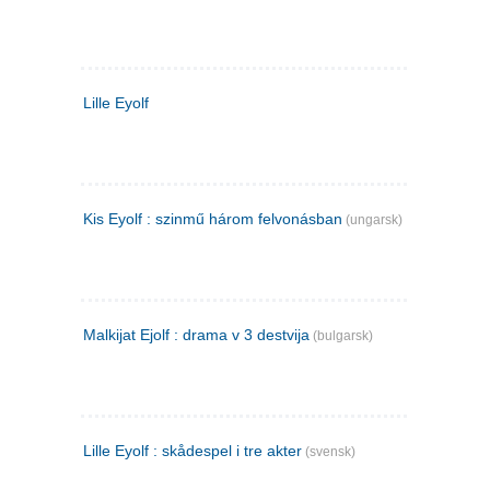
Lille Eyolf
Kis Eyolf : szinmű három felvonásban
(ungarsk)
Malkijat Ejolf : drama v 3 destvija
(bulgarsk)
Lille Eyolf : skådespel i tre akter
(svensk)