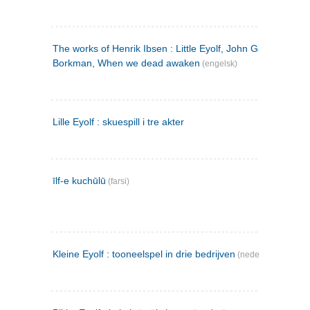
The works of Henrik Ibsen : Little Eyolf, John Gabriel
Borkman, When we dead awaken
(engelsk)
Lille Eyolf : skuespill i tre akter
īlf-e kuchūlū
(farsi)
Kleine Eyolf : tooneelspel in drie bedrijven
(nederlandsk)