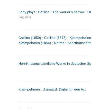
Early plays : Catiline ; The warrior's barrow ; Olaf Liljekran
(engelsk)
Catilina (1850) ; Catilina (1875) ; Kjæmpehøien (1850) ;
Kjæmpehøien (1854) ; Norma ; Sancthansnatten
Henrik Ibsens sämtliche Werke in deutscher Sprache. 2
(ty
Kjæmpehøien : dramatisk Digtning i een Act