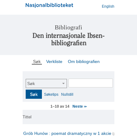
English
Bibliografi
Den internasjonale Ibsen-
bibliografien
Søk
Verkliste
Om bibliografien
Søk
Søk
Søketips
Nullstill
Neste
1–10 av 14
>>
Tittel
Grób Hunów : poemat dramatyczny w 1 akcie
(polsk)