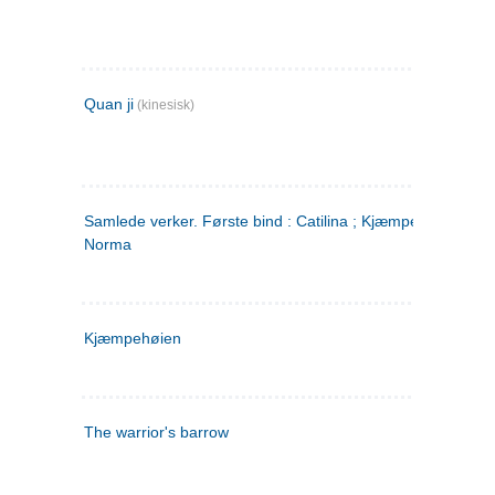
Quan ji
(kinesisk)
Samlede verker. Første bind : Catilina ; Kjæmpehøien ;
Norma
Kjæmpehøien
The warrior's barrow