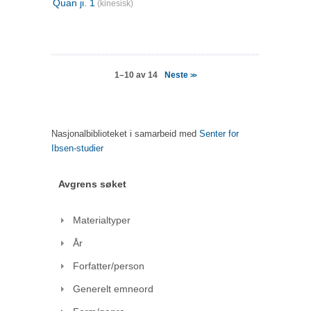
Quan ji. 1
(kinesisk)
Neste
1–10 av 14
>>
Nasjonalbiblioteket i samarbeid med
Senter for
Ibsen-studier
Avgrens søket
Materialtyper
År
Forfatter/person
Generelt emneord