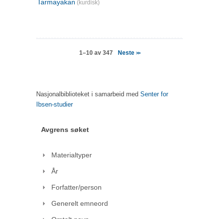
Tarmayakan
(kurdisk)
Neste
1–10 av 347
>>
Nasjonalbiblioteket i samarbeid med
Senter for
Ibsen-studier
Avgrens søket
Materialtyper
År
Forfatter/person
Generelt emneord