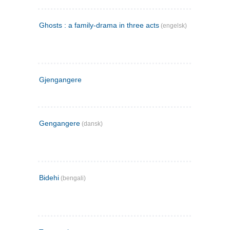
Ghosts : a family-drama in three acts
(engelsk)
Gjengangere
Gengangere
(dansk)
Bidehi
(bengali)