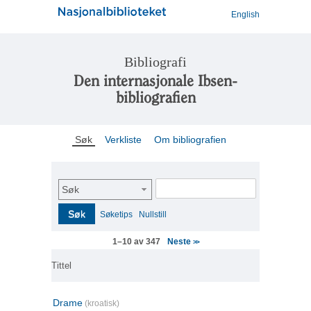
English
Bibliografi
Den internasjonale Ibsen-
bibliografien
Søk
Verkliste
Om bibliografien
Søk
Søk
Søketips
Nullstill
Neste
1–10 av 347
>>
Tittel
Drame
(kroatisk)