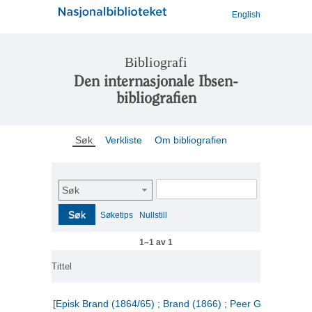
English
Bibliografi
Den internasjonale Ibsen-
bibliografien
Søk
Verkliste
Om bibliografien
Søk
Søk
Søketips
Nullstill
1–1 av 1
Tittel
[Episk Brand (1864/65) ; Brand (1866) ; Peer Gynt (1867)]