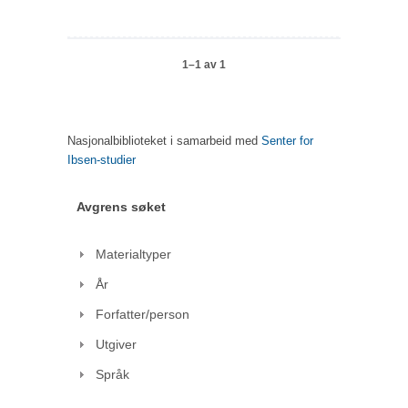
1–1 av 1
Nasjonalbiblioteket i samarbeid med
Senter for
Ibsen-studier
Avgrens søket
Materialtyper
År
Forfatter/person
Utgiver
Språk