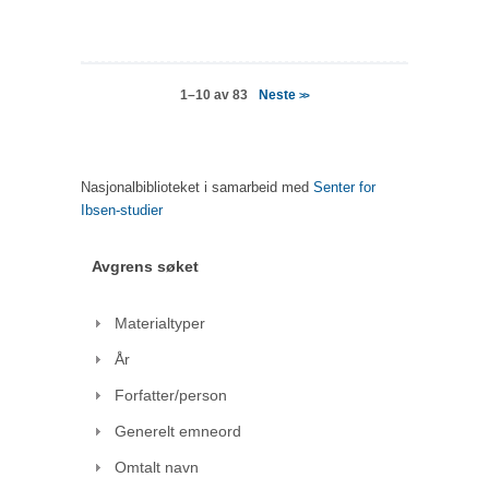
Neste
1–10 av 83
>>
Nasjonalbiblioteket i samarbeid med
Senter for
Ibsen-studier
Avgrens søket
Materialtyper
År
Forfatter/person
Generelt emneord
Omtalt navn