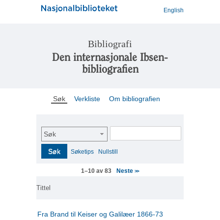
English
Bibliografi
Den internasjonale Ibsen-
bibliografien
Søk
Verkliste
Om bibliografien
Søk
Søk
Søketips
Nullstill
Neste
1–10 av 83
>>
Tittel
Fra Brand til Keiser og Galilæer 1866-73