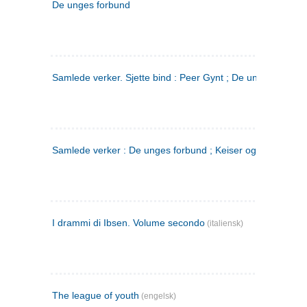
De unges forbund
Samlede verker. Sjette bind : Peer Gynt ; De unges Forbu
Samlede verker : De unges forbund ; Keiser og Galilæer. 3
I drammi di Ibsen. Volume secondo
(italiensk)
The league of youth
(engelsk)