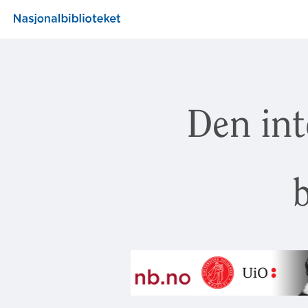
Den int
b