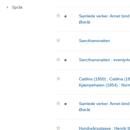
Språk
e
Samlede verker. Annet bind 
Østråt
Sancthansnatten
e
Sancthansnatten : eventyrko
Catilina (1850) ; Catilina (
Kjæmpehøien (1854) ; Norm
e
Samlede verker. Annet bind 
Østråt
Hundreårsutgave : Henrik I