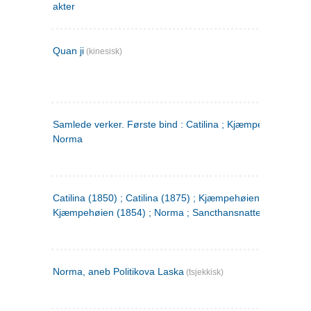
akter
Quan ji
(kinesisk)
Samlede verker. Første bind : Catilina ; Kjæmpehøien ;
Norma
Catilina (1850) ; Catilina (1875) ; Kjæmpehøien (1850) ;
Kjæmpehøien (1854) ; Norma ; Sancthansnatten
Norma, aneb Politikova Laska
(tsjekkisk)