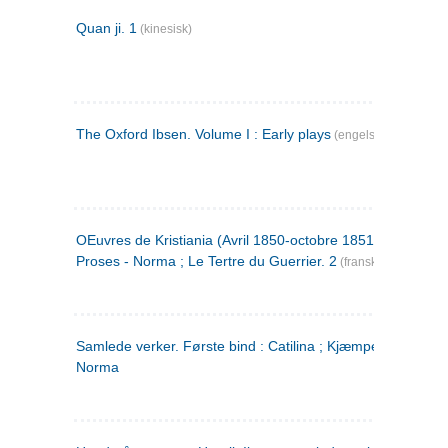
Quan ji. 1
(kinesisk)
The Oxford Ibsen. Volume I : Early plays
(engelsk)
OEuvres de Kristiania (Avril 1850-octobre 1851) : Poèmes 
Proses - Norma ; Le Tertre du Guerrier. 2
(fransk)
Samlede verker. Første bind : Catilina ; Kjæmpehøien ;
Norma