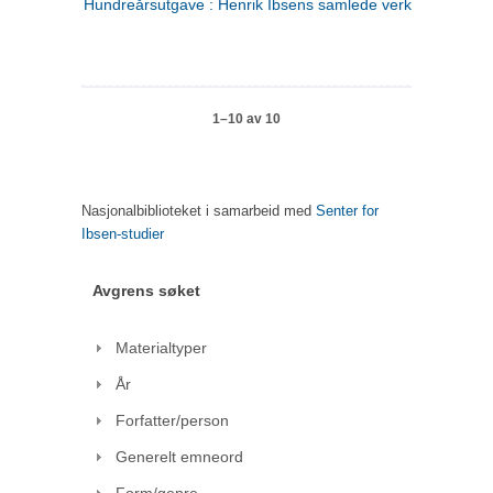
Hundreårsutgave : Henrik Ibsens samlede verker. 1
1–10 av 10
Nasjonalbiblioteket i samarbeid med
Senter for
Ibsen-studier
Avgrens søket
Materialtyper
År
Forfatter/person
Generelt emneord