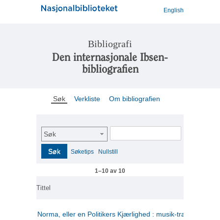
English
Bibliografi
Den internasjonale Ibsen-
bibliografien
Søk
Verkliste
Om bibliografien
Søk
Søk
Søketips
Nullstill
1–10 av 10
Tittel
Norma, eller en Politikers Kjærlighed : musik-tragedie i tre