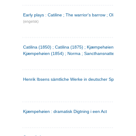
Early plays : Catiline ; The warrior's barrow ; Olaf Liljekran
(engelsk)
Catilina (1850) ; Catilina (1875) ; Kjæmpehøien (1850) ;
Kjæmpehøien (1854) ; Norma ; Sancthansnatten
Henrik Ibsens sämtliche Werke in deutscher Sprache. 2
(ty
Kjæmpehøien : dramatisk Digtning i een Act