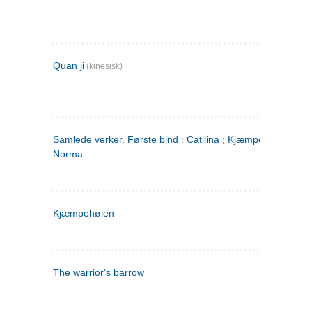
Quan ji
(kinesisk)
Samlede verker. Første bind : Catilina ; Kjæmpehøien ;
Norma
Kjæmpehøien
The warrior's barrow