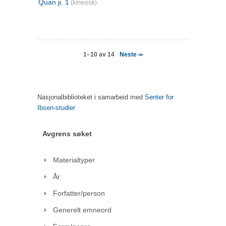
Quan ji. 1
(kinesisk)
Neste
1–10 av 14
>>
Nasjonalbiblioteket i samarbeid med
Senter for
Ibsen-studier
Avgrens søket
Materialtyper
År
Forfatter/person
Generelt emneord