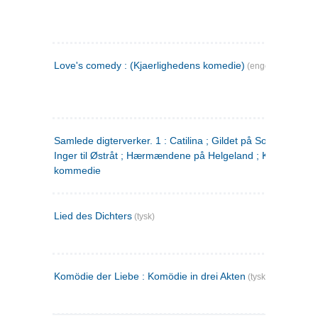
Love's comedy : (Kjaerlighedens komedie)
(engelsk)
Samlede digterverker. 1 : Catilina ; Gildet på Solhaug ; Fru
Inger til Østråt ; Hærmændene på Helgeland ; Kjærlighede
kommedie
Lied des Dichters
(tysk)
Komödie der Liebe : Komödie in drei Akten
(tysk)