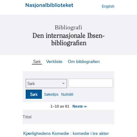
English
Bibliografi
Den internasjonale Ibsen-
bibliografien
Søk
Verkliste
Om bibliografien
Søk
Søk
Søketips
Nullstill
Neste
1–10 av 61
>>
Tittel
Kjærlighedens Komedie : komedie i tre akter