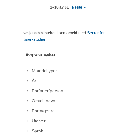
Neste
1–10 av 61
>>
Nasjonalbiblioteket i samarbeid med
Senter for
Ibsen-studier
Avgrens søket
Materialtyper
År
Forfatter/person
Omtalt navn
Form/genre
Utgiver
Språk