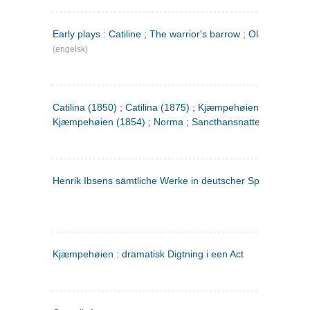
Early plays : Catiline ; The warrior's barrow ; Olaf Liljekran
(engelsk)
Catilina (1850) ; Catilina (1875) ; Kjæmpehøien (1850) ;
Kjæmpehøien (1854) ; Norma ; Sancthansnatten
Henrik Ibsens sämtliche Werke in deutscher Sprache. 2
(ty
Kjæmpehøien : dramatisk Digtning i een Act