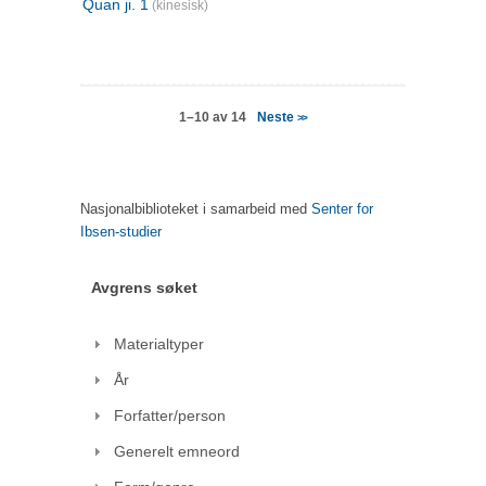
Quan ji. 1
(kinesisk)
Neste
1–10 av 14
>>
Nasjonalbiblioteket i samarbeid med
Senter for
Ibsen-studier
Avgrens søket
Materialtyper
År
Forfatter/person
Generelt emneord