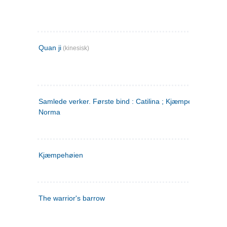
Quan ji
(kinesisk)
Samlede verker. Første bind : Catilina ; Kjæmpehøien ;
Norma
Kjæmpehøien
The warrior's barrow