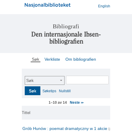
English
Bibliografi
Den internasjonale Ibsen-
bibliografien
Søk
Verkliste
Om bibliografien
Søk
Søk
Søketips
Nullstill
Neste
1–10 av 14
>>
Tittel
Grób Hunów : poemat dramatyczny w 1 akcie
(polsk)