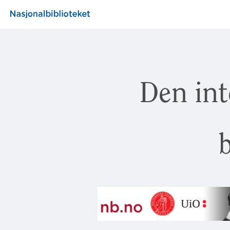
Den int
b