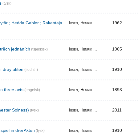
s
(tysk)
 tytär ; Hedda Gabler ; Rakentaja
1962
Ibsen, Henrik ...
 trěch jednáních
1905
Ibsen, Henrik ...
(tsjekkisk)
n dray akten
1910
Ibsen, Henrik ...
(jiddish)
in three acts
1893
Ibsen, Henrik ...
(engelsk)
ester Solness)
2011
Ibsen, Henrik ...
(tysk)
piel in drei Akten
1910
Ibsen, Henrik
(tysk)