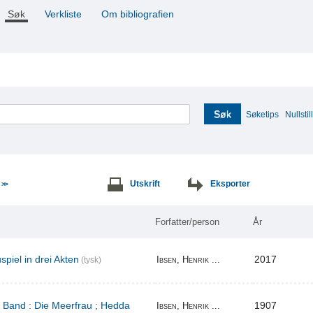
Søk
Verkliste
Om bibliografien
Søk
Søketips
Nullstill
e
Utskrift
Eksporter
>>
Forfatter/person
År
piel in drei Akten
2017
Ibsen, Henrik ...
(tysk)
r Band : Die Meerfrau ; Hedda
1907
Ibsen, Henrik ...