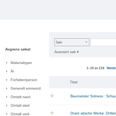
Søk
Avgrens søket
Avansert søk ▾
Materialtyper
Nest
1–10 av 218
År
Forfatter/person
Tittel
Generelt emneord
Baumeister Solness : Schaus
Omtalt navn
Omtalt sted
Dram atische Werke. Dritte
Omtalt verk