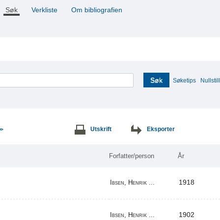
Søk
Verkliste
Om bibliografien
Søk
Søketips
Nullstill
Utskrift
Eksporter
>>
Forfatter/person
År
1918
Ibsen, Henrik ...
1902
Ibsen, Henrik ...