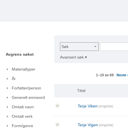
Søk
Avgrens søket
Avansert søk ▾
Materialtyper
Neste
1–10 av 69
År
Forfatter/person
Tittel
Generelt emneord
Terje Viken
(engelsk)
Omtalt navn
Omtalt verk
Terje Vigen
(engelsk)
Form/genre