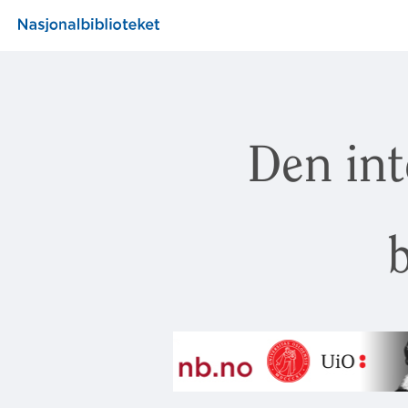
Den int
b