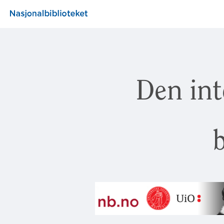
Den int
b