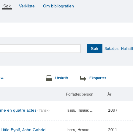
Søk
Verkliste
Om bibliografien
Søk
Søketips
Nullstill
e
Utskrift
Eksporter
>>
Forfatter/person
År
ame en quatre actes
1897
Ibsen, Henrik ...
(fransk)
Little Eyolf, John Gabriel
2011
Ibsen, Henrik ...