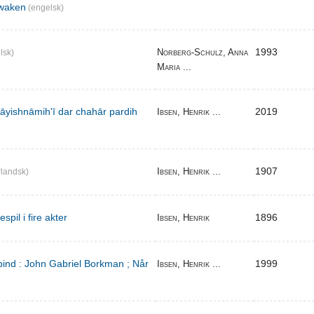
waken
(engelsk)
1993
Norberg-Schulz, Anna
lsk)
Maria ...
̄yishnāmihʹī dar chahār pardih
2019
Ibsen, Henrik ...
1907
Ibsen, Henrik ...
landsk)
pil i fire akter
1896
Ibsen, Henrik
bind : John Gabriel Borkman ; Når
1999
Ibsen, Henrik ...