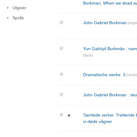
Borkman, When we dead a
Utgiver
Språk
John Gabriel Borkman
(enge
Yun Gabīiyil Burkmān : nama
(farsi)
Dramatische werke. 3
(neder
John Gabriel Borkman : skues
e
Samlede verker. Trettende 
vi døde vågner