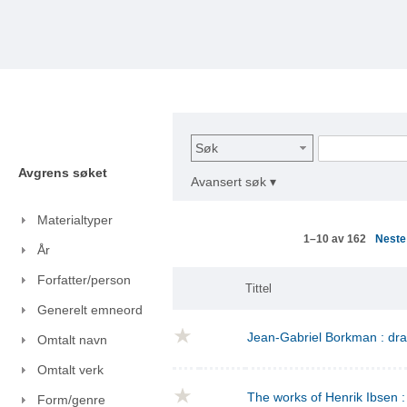
Søk
Avgrens søket
Avansert søk ▾
Materialtyper
Nest
1–10 av 162
År
Forfatter/person
Tittel
Generelt emneord
Jean-Gabriel Borkman : dr
Omtalt navn
Omtalt verk
The works of Henrik Ibsen : 
Form/genre