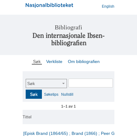
English
Bibliografi
Den internasjonale Ibsen-
bibliografien
Søk
Verkliste
Om bibliografien
Søk
Søk
Søketips
Nullstill
1–1 av 1
Tittel
[Episk Brand (1864/65) ; Brand (1866) ; Peer Gynt (1867)]