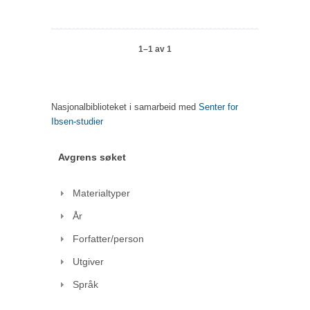
1–1 av 1
Nasjonalbiblioteket i samarbeid med
Senter for
Ibsen-studier
Avgrens søket
Materialtyper
År
Forfatter/person
Utgiver
Språk