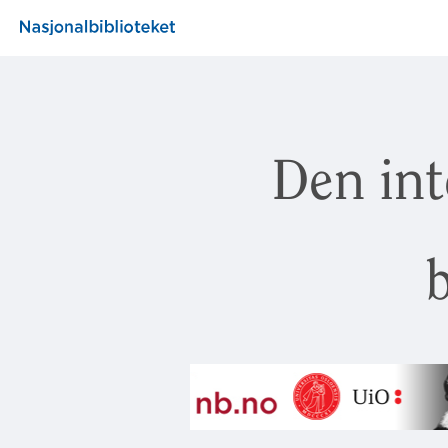
Den int
b