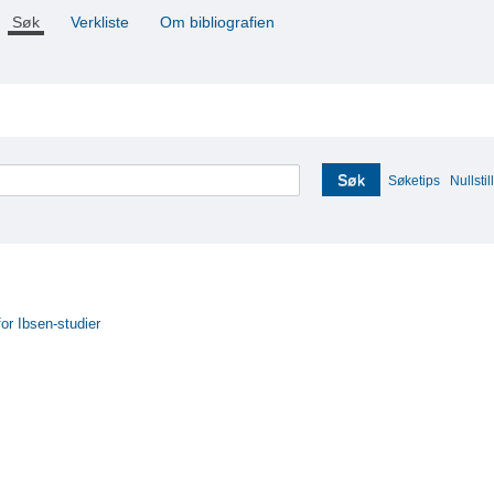
Søk
Verkliste
Om bibliografien
Søk
Søketips
Nullstill
for Ibsen-studier