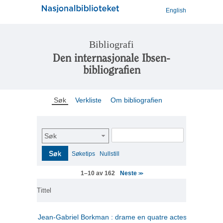
English
Bibliografi
Den internasjonale Ibsen-
bibliografien
Søk
Verkliste
Om bibliografien
Søk
Søk
Søketips
Nullstill
Neste
1–10 av 162
>>
Tittel
Jean-Gabriel Borkman : drame en quatre actes
(fransk)