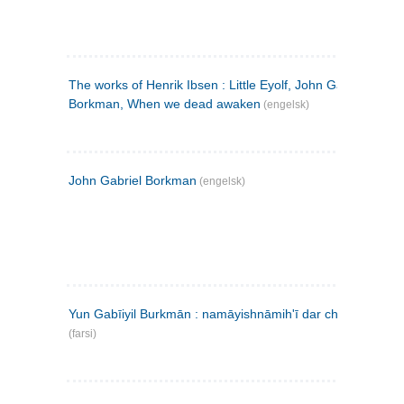
The works of Henrik Ibsen : Little Eyolf, John Gabriel
Borkman, When we dead awaken
(engelsk)
John Gabriel Borkman
(engelsk)
Yun Gabīiyil Burkmān : namāyishnāmihʹī dar chahār pardih
(farsi)