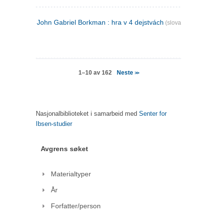
John Gabriel Borkman : hra v 4 dejstvách
(slovakisk)
Neste
1–10 av 162
>>
Nasjonalbiblioteket i samarbeid med
Senter for
Ibsen-studier
Avgrens søket
Materialtyper
År
Forfatter/person