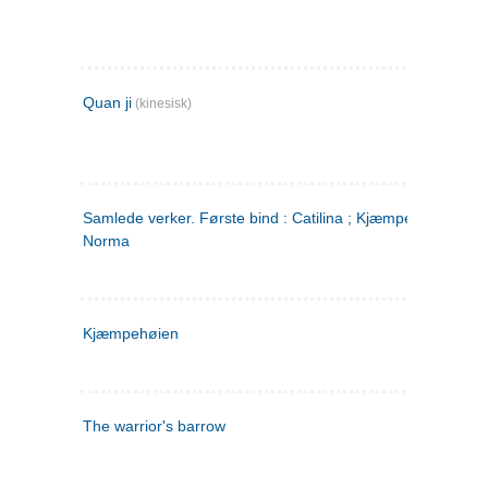
Quan ji
(kinesisk)
Samlede verker. Første bind : Catilina ; Kjæmpehøien ;
Norma
Kjæmpehøien
The warrior's barrow