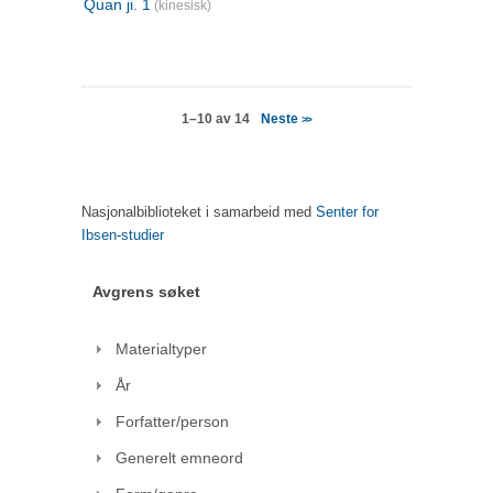
Quan ji. 1
(kinesisk)
Neste
1–10 av 14
>>
Nasjonalbiblioteket i samarbeid med
Senter for
Ibsen-studier
Avgrens søket
Materialtyper
År
Forfatter/person
Generelt emneord