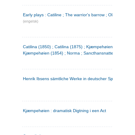
Early plays : Catiline ; The warrior's barrow ; Olaf Liljekran
(engelsk)
Catilina (1850) ; Catilina (1875) ; Kjæmpehøien (1850) ;
Kjæmpehøien (1854) ; Norma ; Sancthansnatten
Henrik Ibsens sämtliche Werke in deutscher Sprache. 2
(ty
Kjæmpehøien : dramatisk Digtning i een Act