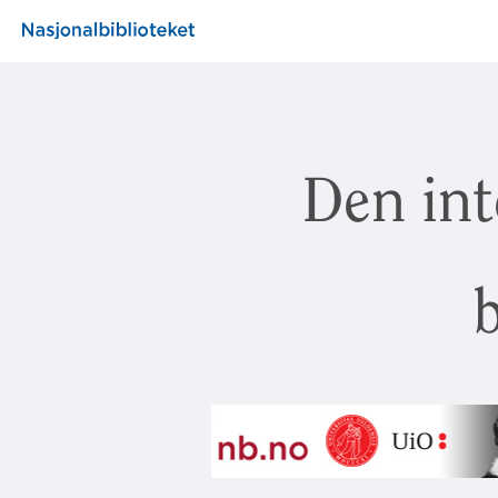
Den int
b