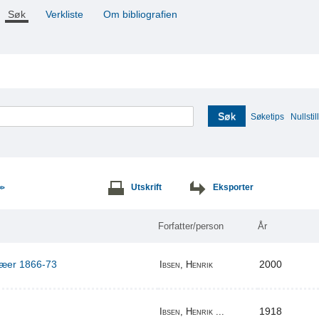
Søk
Verkliste
Om bibliografien
Søk
Søketips
Nullstill
Utskrift
Eksporter
>>
Forfatter/person
År
ilæer 1866-73
2000
Ibsen, Henrik
1918
Ibsen, Henrik ...