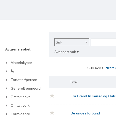
Søk
Avgrens søket
Avansert søk ▾
Materialtyper
Neste
1–10 av 83
År
Forfatter/person
Tittel
Generelt emneord
Fra Brand til Keiser og Gal
Omtalt navn
Omtalt verk
De unges forbund
Form/genre