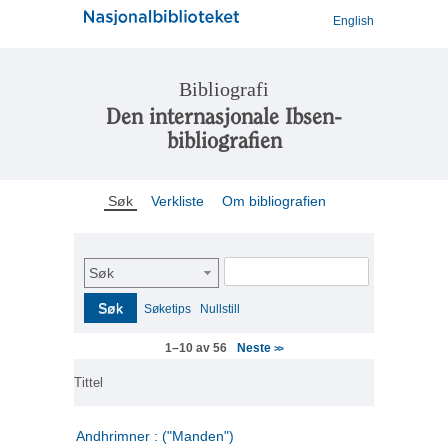
English
Bibliografi
Den internasjonale Ibsen-
bibliografien
Søk
Verkliste
Om bibliografien
Søk
Søk
Søketips
Nullstill
Neste
1–10 av 56
>>
Tittel
Andhrimner : ("Manden")