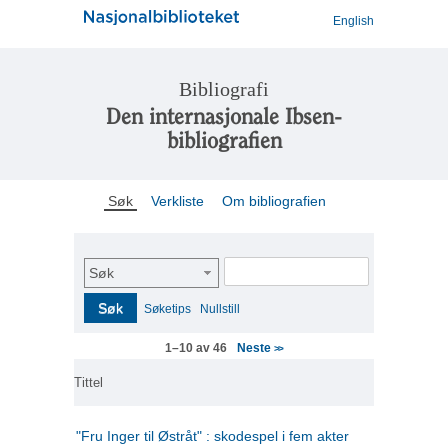
English
Bibliografi
Den internasjonale Ibsen-
bibliografien
Søk
Verkliste
Om bibliografien
Søk
Søk
Søketips
Nullstill
Neste
1–10 av 46
>>
Tittel
"Fru Inger til Østråt" : skodespel i fem akter