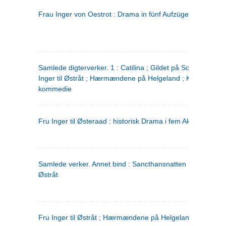
Frau Inger von Oestrot : Drama in fünf Aufzügen
(tysk)
Samlede digterverker. 1 : Catilina ; Gildet på Solhaug ; Fru
Inger til Østråt ; Hærmændene på Helgeland ; Kjærlighede
kommedie
Fru Inger til Østeraad : historisk Drama i fem Akter
Samlede verker. Annet bind : Sancthansnatten ; Fru Inger ti
Østråt
Fru Inger til Østråt ; Hærmændene på Helgeland