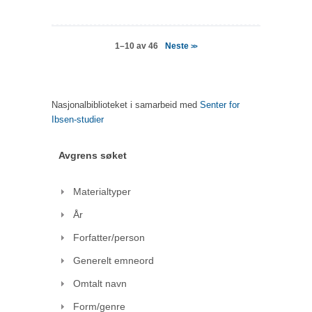
Neste
1–10 av 46
>>
Nasjonalbiblioteket i samarbeid med
Senter for
Ibsen-studier
Avgrens søket
Materialtyper
År
Forfatter/person
Generelt emneord
Omtalt navn
Form/genre