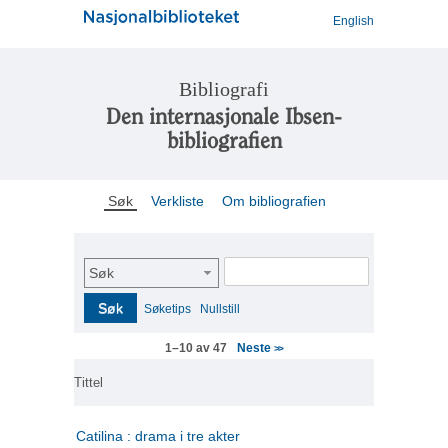
English
Bibliografi
Den internasjonale Ibsen-
bibliografien
Søk
Verkliste
Om bibliografien
Søk
Søk
Søketips
Nullstill
Neste
1–10 av 47
>>
Tittel
Catilina : drama i tre akter