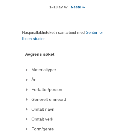
Neste
1–10 av 47
>>
Nasjonalbiblioteket i samarbeid med
Senter for
Ibsen-studier
Avgrens søket
Materialtyper
År
Forfatter/person
Generelt emneord
Omtalt navn
Omtalt verk
Form/genre