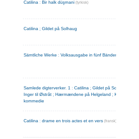
Catilina : Bir halk düşmani
(tyrkisk)
Catilina ; Gildet på Solhaug
Sämtliche Werke : Volksausgabe in fünf Bänden
(tysk)
Samlede digterverker. 1 : Catilina ; Gildet på Solhaug ; Fru
Inger til Østråt ; Hærmændene på Helgeland ; Kjærlighede
kommedie
Catilina : drame en trois actes et en vers
(fransk)