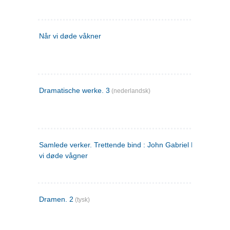
Når vi døde våkner
Dramatische werke. 3
(nederlandsk)
Samlede verker. Trettende bind : John Gabriel Borkman ; 
vi døde vågner
Dramen. 2
(tysk)