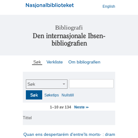
English
Bibliografi
Den internasjonale Ibsen-
bibliografien
Søk
Verkliste
Om bibliografien
Søk
Søk
Søketips
Nullstill
Neste
1–10 av 134
>>
Tittel
Quan ens despertarém d'entre'ls morts- : drama en tres