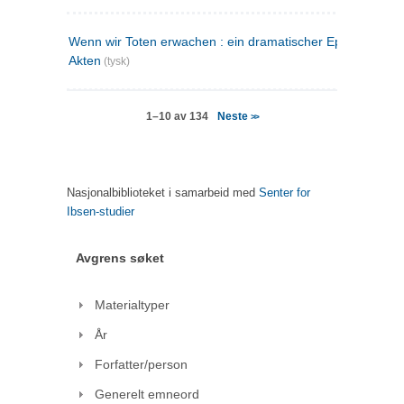
Wenn wir Toten erwachen : ein dramatischer Epilog in drei
Akten
(tysk)
Neste
1–10 av 134
>>
Nasjonalbiblioteket i samarbeid med
Senter for
Ibsen-studier
Avgrens søket
Materialtyper
År
Forfatter/person
Generelt emneord