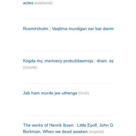
actes
(katalansk)
Rusmirshulm ; Vaqtima murdigan sar bar darim
(farsi)
Kogda my, mertvecy probuždaemsja : dram. epilog v 3 d
(russisk)
Jab ham murde jee uthenge
(hindi)
The works of Henrik Ibsen : Little Eyolf, John Gabriel
Borkman, When we dead awaken
(engelsk)