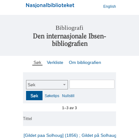
English
Bibliografi
Den internasjonale Ibsen-
bibliografien
Søk
Verkliste
Om bibliografien
Søk
Søk
Søketips
Nullstill
1–3 av 3
Tittel
[Gildet paa Solhoug] (1856) ; Gildet på Solhaug (1883) ;