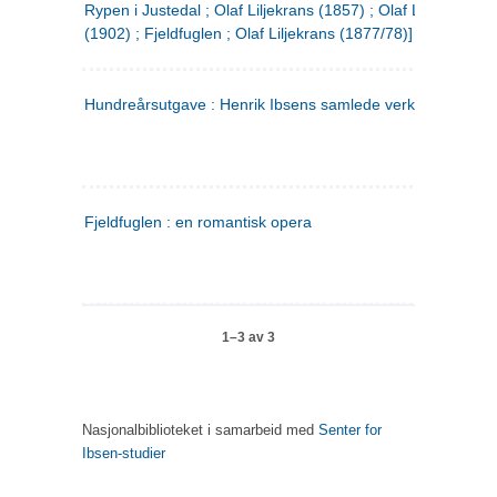
Rypen i Justedal ; Olaf Liljekrans (1857) ; Olaf Liljekrans
(1902) ; Fjeldfuglen ; Olaf Liljekrans (1877/78)]
Hundreårsutgave : Henrik Ibsens samlede verker. 3
Fjeldfuglen : en romantisk opera
1–3 av 3
Nasjonalbiblioteket i samarbeid med
Senter for
Ibsen-studier