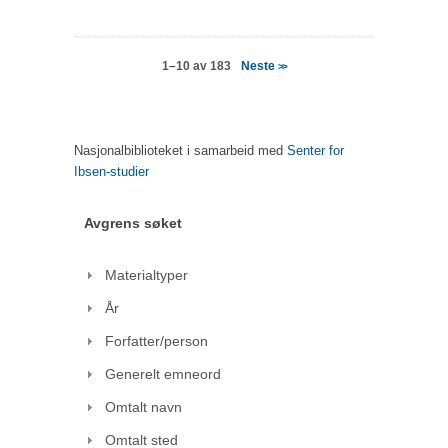
Neste
1–10 av 183
>>
Nasjonalbiblioteket i samarbeid med
Senter for
Ibsen-studier
Avgrens søket
Materialtyper
År
Forfatter/person
Generelt emneord
Omtalt navn
Omtalt sted