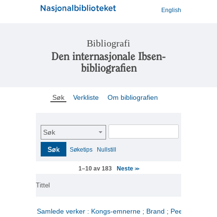
English
Bibliografi
Den internasjonale Ibsen-
bibliografien
Søk
Verkliste
Om bibliografien
Søk
Søk
Søketips
Nullstill
Neste
1–10 av 183
>>
Tittel
Samlede verker : Kongs-emnerne ; Brand ; Peer Gynt. 2