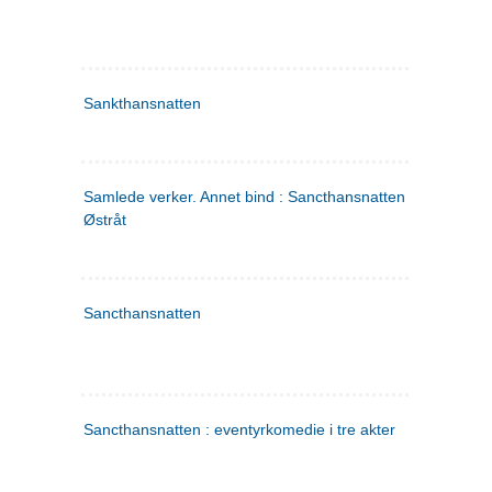
Sankthansnatten
Samlede verker. Annet bind : Sancthansnatten ; Fru Inger ti
Østråt
Sancthansnatten
Sancthansnatten : eventyrkomedie i tre akter