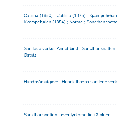
Catilina (1850) ; Catilina (1875) ; Kjæmpehøien (1850) ;
Kjæmpehøien (1854) ; Norma ; Sancthansnatten
Samlede verker. Annet bind : Sancthansnatten ; Fru Inger ti
Østråt
Hundreårsutgave : Henrik Ibsens samlede verker. 2
Sankthansnatten : eventyrkomedie i 3 akter