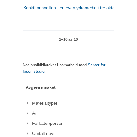
Sankthansnatten : en eventyrkomedie i tre akter
1–10 av 10
Nasjonalbiblioteket i samarbeid med
Senter for
Ibsen-studier
Avgrens søket
Materialtyper
År
Forfatter/person
Omtalt navn