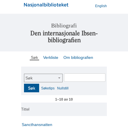
English
Bibliografi
Den internasjonale Ibsen-
bibliografien
Søk
Verkliste
Om bibliografien
Søk
Søk
Søketips
Nullstill
1–10 av 10
Tittel
Sancthansnatten